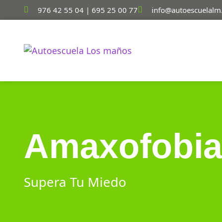
976 42 55 04 | 695 25 00 77
info@autoescuelalm
Amaxofobi
Supera Tu Miedo