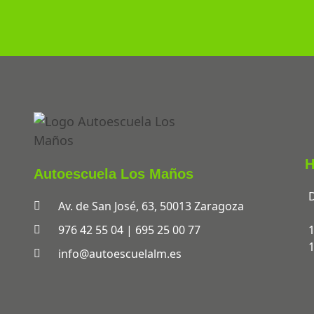
H
Autoescuela Los Maños
D
Av. de San José, 63, 50013 Zaragoza
976 42 55 04 | 695 25 00 77
1
1
info@autoescuelalm.es