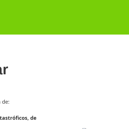
ar
 de:
astróficos, de