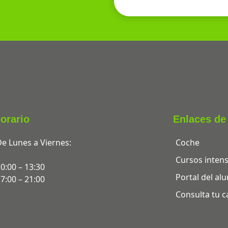
l
t
e
r
n
a
t
i
orario
Enlaces de 
v
e
e Lunes a Viernes:
Coche
:
Cursos intens
0:00 – 13:30
Portal del a
7:00 – 21:00
Consulta tu ca