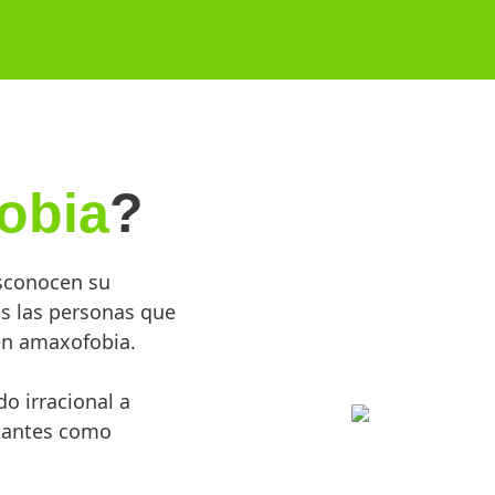
obia
?
sconocen su
as las personas que
nen amaxofobia.
o irracional a
o antes como