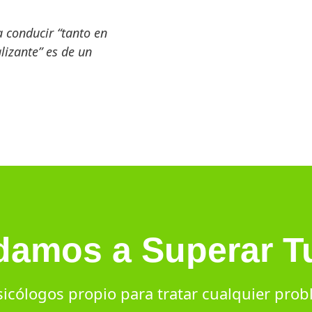
a conducir “tanto en
izante” es de un
damos a Superar T
cólogos propio para tratar cualquier pro