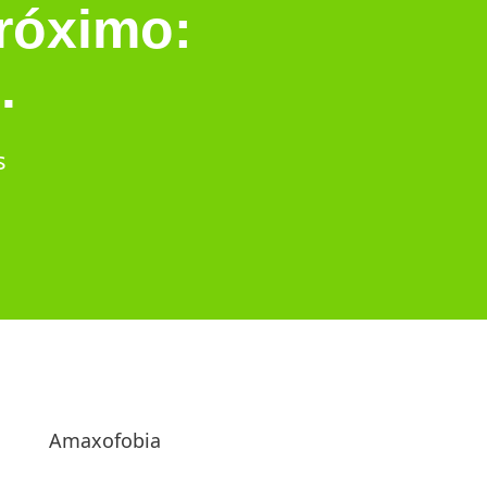
próximo:
.
s