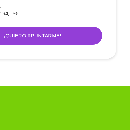
.
: 94,05€
¡QUIERO APUNTARME!