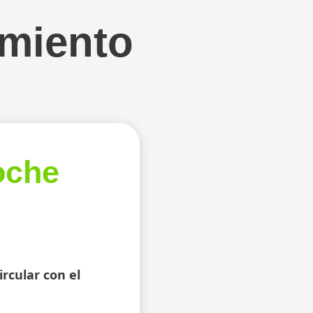
amiento
oche
rcular con el