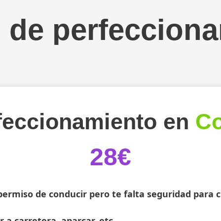
 de perfeccion
feccionamiento en
C
28€
permiso de conducir pero te falta seguridad para ci
ir a carretera, aparcar, etc.