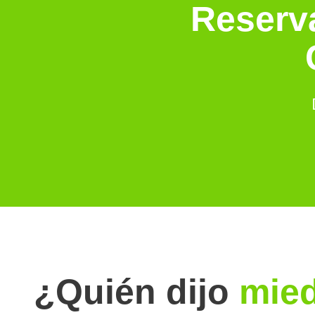
Reserva
¿Quién dijo
mie