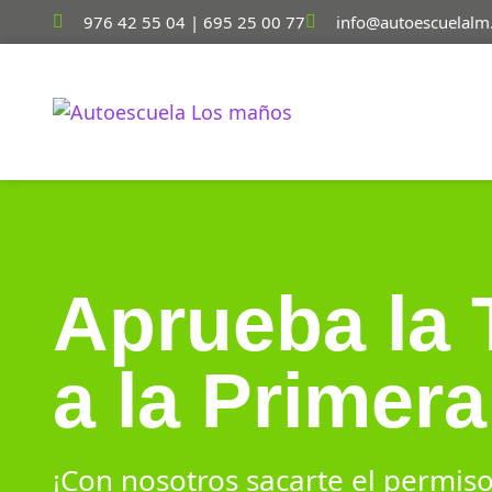
976 42 55 04 | 695 25 00 77
info@autoescuelalm
Aprueba la 
a la Primera
¡Con nosotros sacarte el permiso