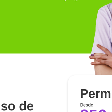
Perm
so de
Desde