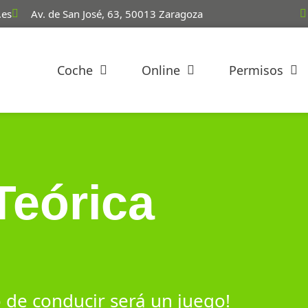
.es
Av. de San José, 63, 50013 Zaragoza
Coche
Online
Permisos
Teórica
 de conducir será un juego!