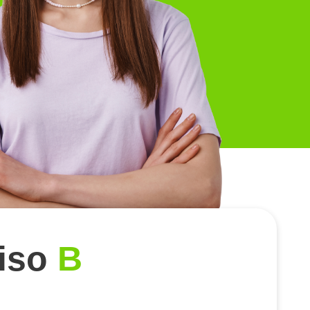
iso
B