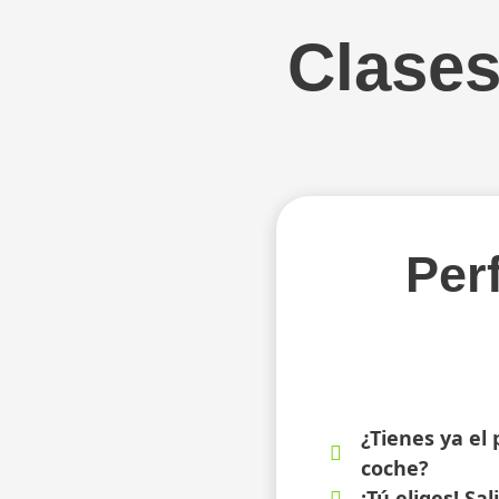
Clases
Per
¿Tienes ya el 
coche?
¡Tú eliges! Sal